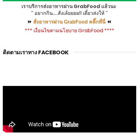
เราบริการส่งอาหารผ่าน GrabFood แล้วนะ
" อยากกิน....สั่งเล้ยยยย!! เดี๋ยวส่งให้ "
⏩
สั่งอาหารผ่าน GrabFood คลิ๊กที่นี่
⏪
*** เงื่อนไขตามนโยบาย GrabFood ****
ติดตามเราทาง FACEBOOK