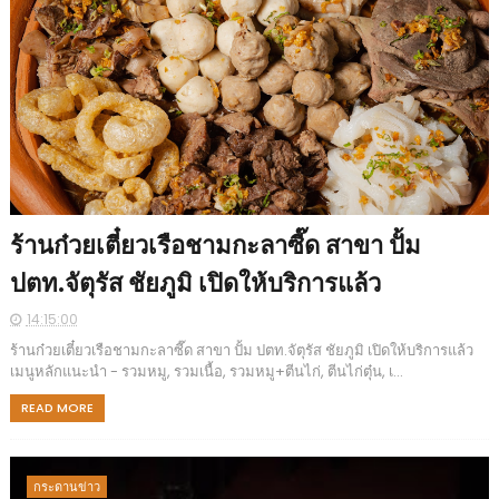
ร้านก๋วยเตี๋ยวเรือชามกะลาซี๊ด สาขา ปั้ม
ปตท.จัตุรัส ชัยภูมิ เปิดให้บริการแล้ว
14:15:00
ร้านก๋วยเตี๋ยวเรือชามกะลาซี๊ด สาขา ปั้ม ปตท.จัตุรัส ชัยภูมิ เปิดให้บริการแล้ว
เมนูหลักแนะนำ - รวมหมู, รวมเนื้อ, รวมหมู+ตีนไก่, ตีนไก่ตุ๋น, เ...
READ MORE
กระดานข่าว