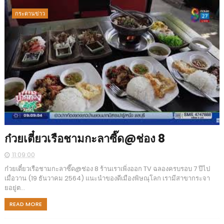
กระดานข่าว
ก๋วยเตี๋ยวเรือชามกะลาซี๊ด@ช่อง 8
11:09:00
ก๋วยเตี๋ยวเรือชามกะลาซี๊ด@ช่อง 8 ร้านเราเพิ่งออก TV ฉลองครบรอบ 7 ปีไป
เมื่อวาน (19 ธันวาคม 2564) แนะนำของดีเมืองพิษณุโลก เรามีสาขากระจา
ยอยู่ต...
READ MORE