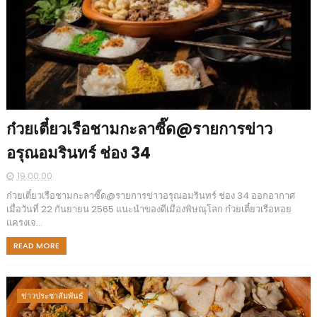
ก๋วยเตี๋ยวเรือชามกะลาซี๊ด@รายการข่าว
อรุณอมรินทร์ ช่อง 34
19:00:00
ก๋วยเตี๋ยวเรือชามกะลาซี๊ด@รายการข่าวอรุณอมรินทร์ ช่อง 34 ออกอากาศ
เมื่อวันที่ 22 กันยายน 2565 แนะนำของดีเมืองพิษณุโลก ก๋วยเตี๋ยวเรือหอย
แครงเจ...
READ MORE
ข่าวประชาสัมพันธ์