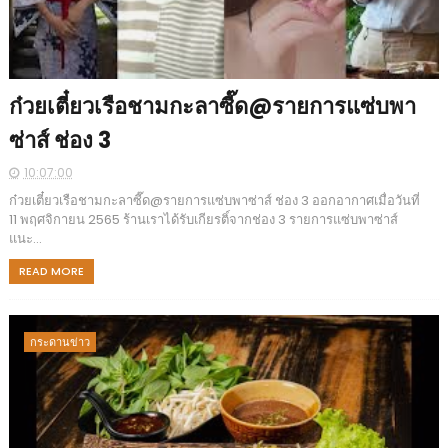
ก๋วยเตี๋ยวเรือชามกะลาซี๊ด@รายการแซ่บพา
ซ่าส์ ช่อง 3
10:07:00
ก๋วยเตี๋ยวเรือชามกะลาซี๊ด@รายการแซ่บพาซ่าส์ ช่อง 3 ออกอากาศเมื่อวันที่
11 พฤศจิกายน 2565 ร้านเราได้รับเกียรติ์จากช่อง 3 รายการแซ่บพาซ่าส์
แนะ...
READ MORE
กระดานข่าว