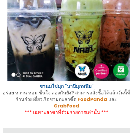
ชานมไข่มุก "นาบีมุกหนึบ"
อร่อย หวาน หอม ชื่นใจ ลองกันยัง? สามารถสั่งซื้อได้แล้ววันนี้ที่
ร้านก๋วยเตี๋ยวเรือชามกะลาซี๊ด
FoodPanda
และ
GrabFood
*** เฉพาะสาขาที่ร่วมรายการเท่านั้น ***