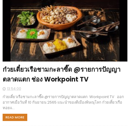
ก๋วยเตี๋ยวเรือชามกะลาซี๊ด @รายการปัญญา
ตลาดแตก ช่อง Workpoint TV
13:54:00
ก๋วยเตี๋ยวเรือชามกะลาซี๊ด @รายการปัญญาตลาดแตก Workpoint TV ออก
อากาศเมื่อวันที่ 10 กันยายน 2565 แนะนำของดีเมืองพิษณุโลก ก๋วยเตี๋ยวเรือ
หอยแ...
READ MORE