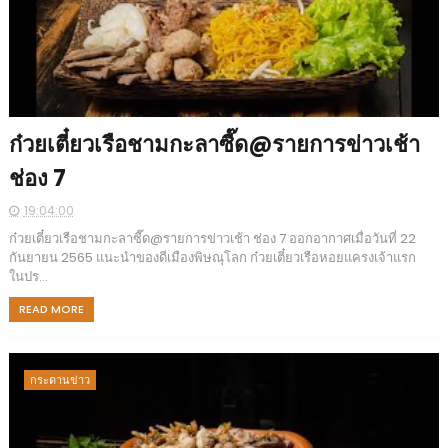
ก๋วยเตี๋ยวเรือชามกะลาซี๊ด@รายการข่าวเช้า
ช่อง 7
19:04:00
ก๋วยเตี๋ยวเรือชามกะลาซี๊ด@รายการข่าวเช้า ช่อง 7 ออกอากาศเมื่อวันที่ 22
กันยายน 2565 แนะนำของดีเมืองพิษณุโลก ก๋วยเตี๋ยวเรือหอยแครงเจ้าแรก
ในปร...
READ MORE
กระดานข่าว