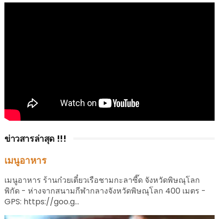
ข่าวสารล่าสุด !!!
เมนูอาหาร
เมนูอาหาร ร้านก๋วยเตี๋ยวเรือชามกะลาซี๊ด จังหวัดพิษณุโลก
พิกัด - ห่างจากสนามกีฬากลางจังหวัดพิษณุโลก 400 เมตร -
GPS: https://goo.g...