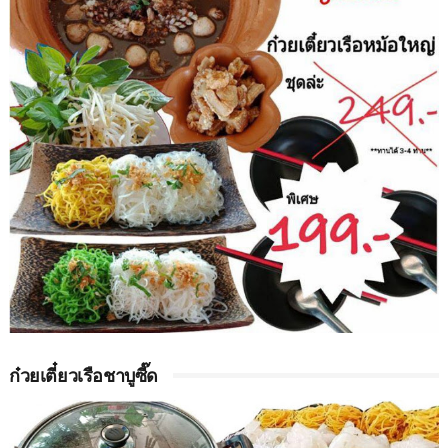
ก๋วยเตี๋ยวเรือชาบูซี๊ด