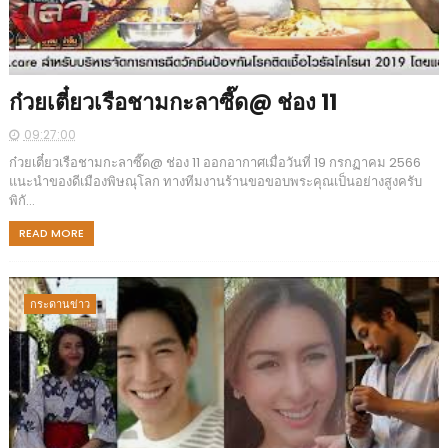
ก๋วยเตี๋ยวเรือชามกะลาซี๊ด@ ช่อง 11
09:27:00
ก๋วยเตี๋ยวเรือชามกะลาซี๊ด@ ช่อง 11 ออกอากาศเมื่อวันที่ 19 กรกฏาคม 2566
แนะนำของดีเมืองพิษณุโลก ทางทีมงานร้านขอขอบพระคุณเป็นอย่างสูงครับ
พิกั...
READ MORE
กระดานข่าว