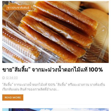
ข่าวประชาสัมพันธ์
ขาย"ส้มลิ้ม" จากมะม่วงน้ำดอกไม้แท้ 100%
12:34:00
"ส้มลิ้ม" จากมะม่วงน้ำดอกไม้แท้ 100% "ส้มลิ้ม" หรือมะม่วงกวน บางท้องถิ่น
เรียกส้มแผ่น สินค้าของเราผลิตที่อำเภอเ...
READ MORE